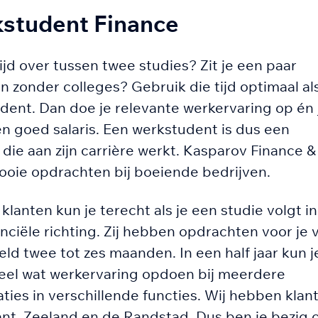
student Finance
ijd over tussen twee studies? Zit je een paar
 zonder colleges? Gebruik die tijd optimaal al
dent. Dan doe je relevante werkervaring op én 
en goed salaris. Een werkstudent is dus een
die aan zijn carrière werkt. Kasparov Finance &
ooie opdrachten bij boeiende bedrijven.
 klanten kun je terecht als je een studie volgt in
nciële richting. Zij hebben opdrachten voor je 
ld twee tot zes maanden. In een half jaar kun j
heel wat werkervaring opdoen bij meerdere
ties in verschillende functies. Wij hebben klan
ant, Zeeland en de Randstad. Dus ben je bezig 