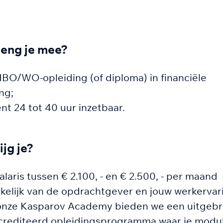
eng je mee?
BO/WO-opleiding (of diploma) in financiële
ing;
nt 24 tot 40 uur inzetbaar.
ijg je?
alaris tussen € 2.100, - en € 2.500, - per maand
kelijk van de opdrachtgever en jouw werkervar
onze Kasparov Academy bieden we een uitgebr
crediteerd opleidingsprogramma waar je modu