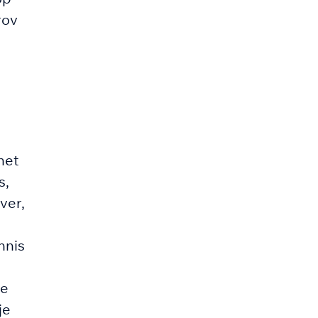
rov
het
s,
ver,
nnis
de
je