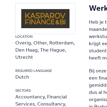
Werk
Heb je t
maanden
werkstu
LOCATION
Overig, Other, Rotterdam,
krijgt e
Den Haag, The Hague,
student 
Utrecht
heeft m
Bij onze
REQUIRED LANGUAGE
Dutch
een fina
gemidde
SECTORS
dus al 
Accountancy, Financial
organisa
Services, Consultancy,
in Brab