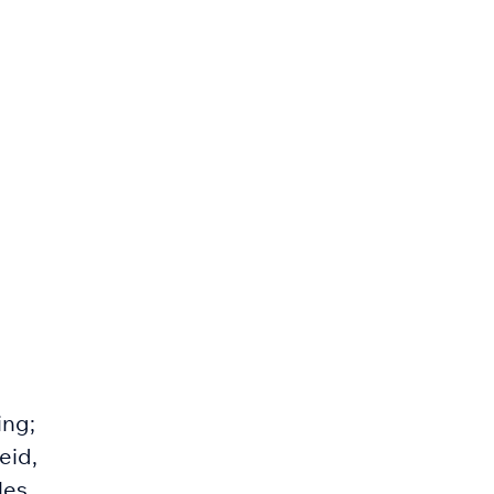
ing;
eid,
les