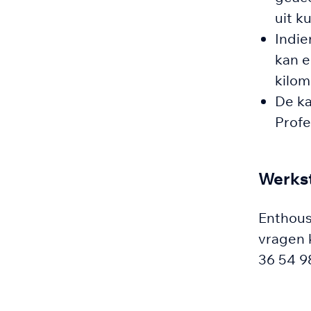
uit k
Indie
kan e
kilom
De ka
Profe
Werkst
Enthous
vragen 
36 54 9