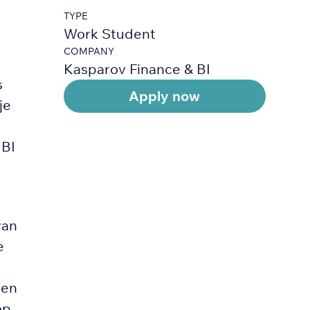
TYPE
Work Student
COMPANY
Kasparov Finance & BI
s
Apply now
je
 BI
van
e
ten
op