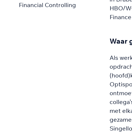
Financial Controlling
HBO/WO-
Finance 
Waar g
Als werk
opdrach
(hoofd)
Optispo
ontmoet
collega
met elk
gezamenl
Singell