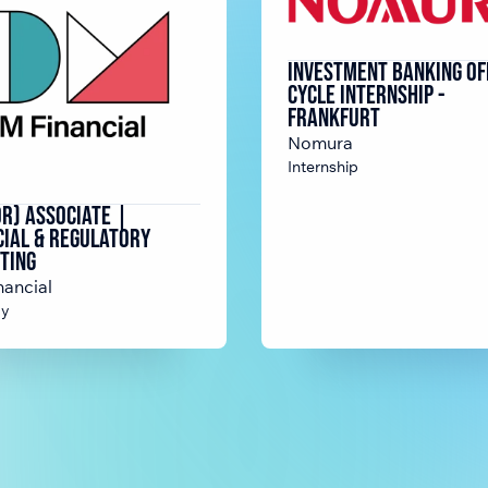
Investment Banking Of
Cycle Internship -
Frankfurt
Nomura
Internship
or) Associate |
cial & Regulatory
ting
ancial
cy