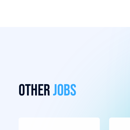
Other
jobs