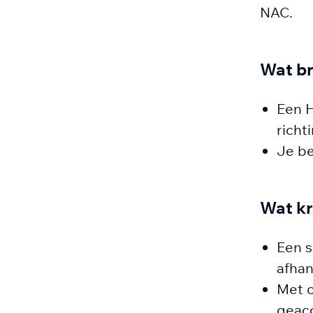
NAC.
Wat br
Een H
richt
Je be
Wat kr
Een s
afhan
Met 
geac